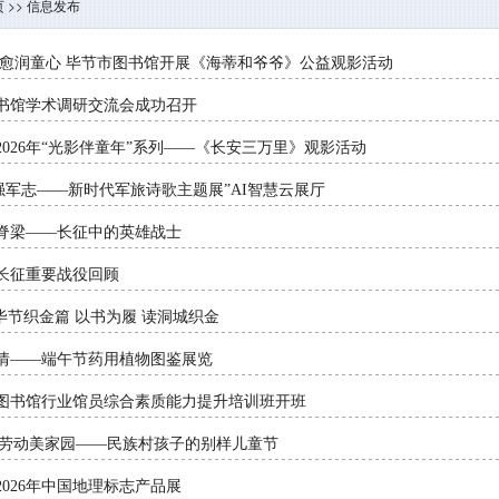
页
>>
信息发布
治愈润童心 毕节市图书馆开展《海蒂和爷爷》公益观影活动
书馆学术调研交流会成功召开
026年“光影伴童年”系列——《长安三万里》观影活动
强军志——新时代军旅诗歌主题展”AI智慧云展厅
脊梁——长征中的英雄战士
长征重要战役回顾
毕节织金篇 以书为履 读洞城织金
情——端午节药用植物图鉴展览
节市图书馆行业馆员综合素质能力提升培训班开班
”·劳动美家园——民族村孩子的别样儿童节
026年中国地理标志产品展