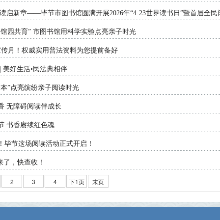
读启新章——毕节市图书馆圆满开展2026年“4·23世界读书日”暨首届全
・馆园共育” 市图书馆用科学实验点亮亲子时光
宣传月！权威实用普法资料为您提前备好
| 美好生活•民法典相伴
绘本”点亮缤纷亲子阅读时光
香 无障碍阅读伴成长
节 书香赓续红色魂
！毕节这场阅读活动正式开启！
报来了，快查收！
2
3
4
下1页
末页