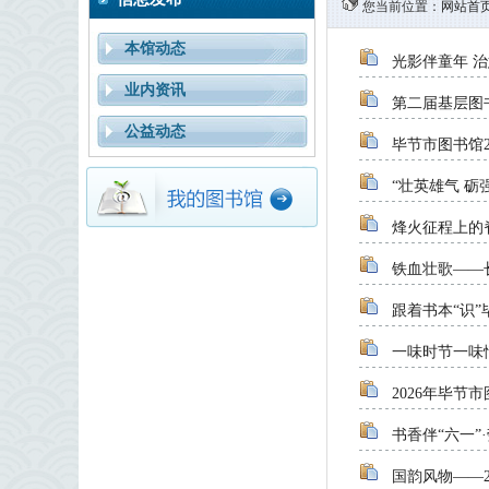
您当前位置：
网站首
本馆动态
光影伴童年 
业内资讯
第二届基层图
公益动态
毕节市图书馆2
“壮英雄气 砺
烽火征程上的
铁血壮歌——
跟着书本“识”
一味时节一味
2026年毕
书香伴“六一
国韵风物——2