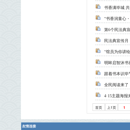
书香满毕城 共
“书香润童心
第6个民法典
民法典宣传月 
“馆员为你讲
明眸启智沐书
跟着书本识毕
全民阅读来了
4·15主题海
首页
上1页
1
友情连接