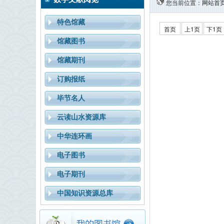
您当前位置：
网站首
特色馆藏
首页
上1页
下1页
馆藏图书
馆藏期刊
订购报纸
毕节名人
云读山水资源库
中华连环画
电子图书
电子期刊
中国知识资源总库