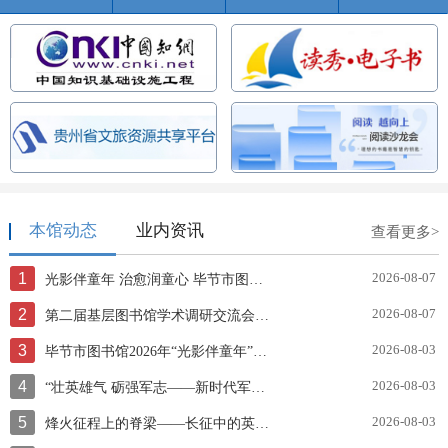
本馆动态
业内资讯
查看更多>
1
2026-08-07
光影伴童年 治愈润童心 毕节市图书馆开展《海蒂和爷爷》公益观影活动
2
2026-08-07
第二届基层图书馆学术调研交流会成功召开
3
2026-08-03
毕节市图书馆2026年“光影伴童年”系列——《长安三万里》观影活动
4
2026-08-03
“壮英雄气 砺强军志——新时代军旅诗歌主题展”AI智慧云展厅
5
2026-08-03
烽火征程上的脊梁——长征中的英雄战士