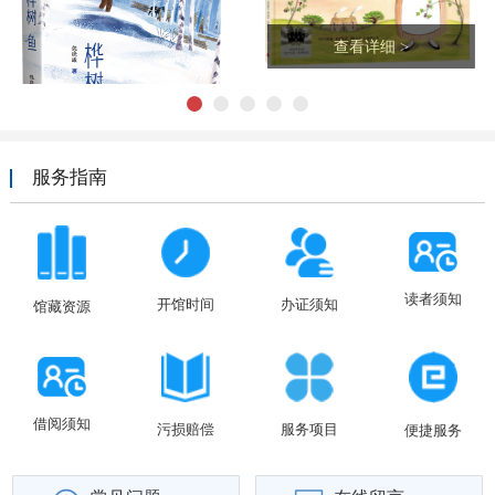
查看详细 >
1
2
3
4
5
服务指南
读者须知
开馆时间
办证须知
馆藏资源
查看详细 >
借阅须知
污损赔偿
服务项目
便捷服务