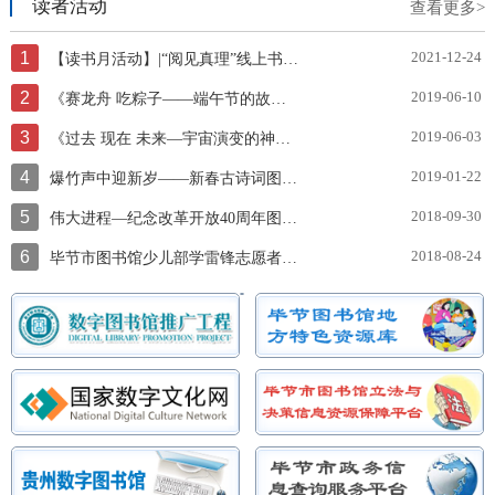
读者活动
查看更多>
1
2021-12-24
【读书月活动】|“阅见真理”线上书展邀你一起云阅读~
2
2019-06-10
《赛龙舟 吃粽子——端午节的故事》图片展
3
2019-06-03
《过去 现在 未来—宇宙演变的神奇故事》图片展
4
2019-01-22
爆竹声中迎新岁——新春古诗词图文展
5
2018-09-30
伟大进程—纪念改革开放40周年图片展
6
2018-08-24
毕节市图书馆少儿部学雷锋志愿者服务