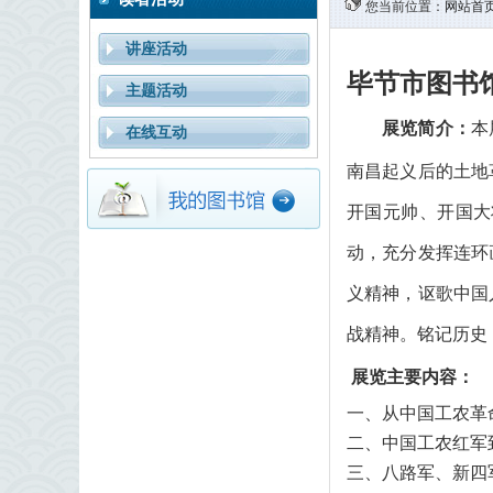
您当前位置：
网站首
讲座活动
毕节市图书
主题活动
展览简介：
本
在线互动
南昌起义后的土地
开国元帅、开国大
动，充分发挥连环
义精神，讴歌中国
战精神。铭记历史
展览主要内容：
从中国工农革
一、
中国工农红军
二、
八路军、新四
三、