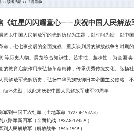
页
>>
读者活动
>>
主题活动
馆《红星闪闪耀童心
庆祝中国人民解放
——
展览以中国人民解放军的光辉历程为主题，以时间为经，以中国
革命，七七事变后的全面抗战，重庆谈判后的解放战争各时期的
将等历史人物。展览综合知识性、艺术性、趣味性，为全国读
画的教育启蒙作用来弘扬革命精神，传承优秀传统文化、弘扬社
人民解放军光辉历史，弘扬中华民族抵御日本帝国主义侵略，不
，缅怀先烈，以此来庆祝中国人民解放军建军
周年！
90
命军到中国工农红军（土地革命
）
1927.8-1937.8
到八路军新四军（全面抗战
）
1937.8-1945.9
军到人民解放军（解放战争
）
1945-1949