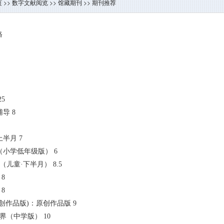
页
>>
数字文献阅览
>>
馆藏期刊
>>
期刊推荐
格
25
辅导 8
上半月 7
考试（小学低年级版） 6
笑话（儿童·下半月） 8.5
 8
 8
(原创作品版)：原创作品版 9
读世界（中学版） 10