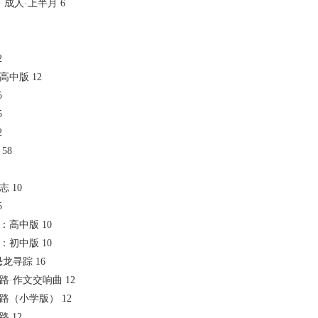
话：成人·上半月 6
2
：高中版 12
5
5
2
 58
志 10
5
习：高中版 10
习：初中版 10
·恐龙寻踪 16
功之路·作文交响曲 12
功之路（小学版） 12
路 12