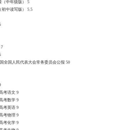
生必读（中年级版） 5
文（初中读写版） 5.5
5
 7
5
民共和国全国人民代表大会常务委员会公报 50
0
试·高考语文 9
试·高考数学 9
试·高考英语 9
试·高考物理 9
试·高考化学 9