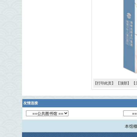
【
打印此页
】 【
顶部
】 【
友情连接
本馆