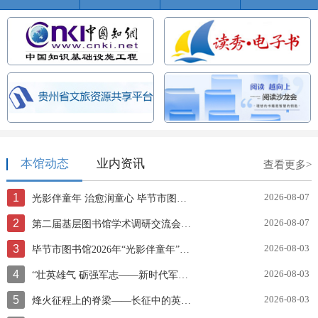
本馆动态
业内资讯
查看更多>
1
2026-08-07
光影伴童年 治愈润童心 毕节市图书馆开展《海蒂和爷爷》公益观影活动
2
2026-08-07
第二届基层图书馆学术调研交流会成功召开
3
2026-08-03
毕节市图书馆2026年“光影伴童年”系列——《长安三万里》观影活动
4
2026-08-03
“壮英雄气 砺强军志——新时代军旅诗歌主题展”AI智慧云展厅
5
2026-08-03
烽火征程上的脊梁——长征中的英雄战士