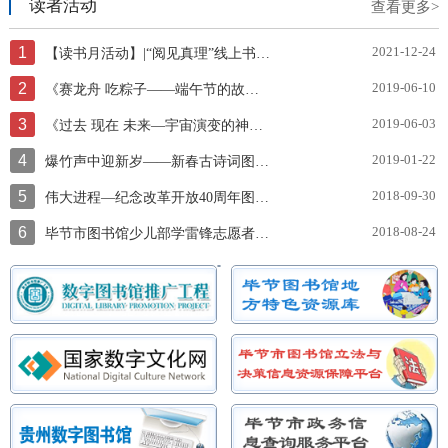
读者活动
查看更多>
1
2021-12-24
【读书月活动】|“阅见真理”线上书展邀你一起云阅读~
2
2019-06-10
《赛龙舟 吃粽子——端午节的故事》图片展
3
2019-06-03
《过去 现在 未来—宇宙演变的神奇故事》图片展
4
2019-01-22
爆竹声中迎新岁——新春古诗词图文展
5
2018-09-30
伟大进程—纪念改革开放40周年图片展
6
2018-08-24
毕节市图书馆少儿部学雷锋志愿者服务