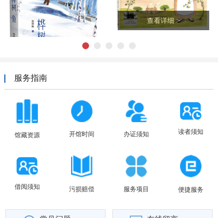
查看详细 >
1
2
3
4
5
服务指南
查看详细 >
读者须知
开馆时间
办证须知
馆藏资源
借阅须知
污损赔偿
服务项目
便捷服务