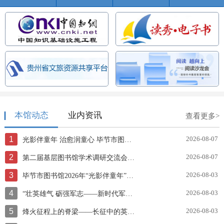
本馆动态
业内资讯
查看更多>
1
2026-08-07
光影伴童年 治愈润童心 毕节市图书馆开展《海蒂和爷爷》公益观影活动
2
2026-08-07
第二届基层图书馆学术调研交流会成功召开
3
2026-08-03
毕节市图书馆2026年“光影伴童年”系列——《长安三万里》观影活动
4
2026-08-03
“壮英雄气 砺强军志——新时代军旅诗歌主题展”AI智慧云展厅
5
2026-08-03
烽火征程上的脊梁——长征中的英雄战士