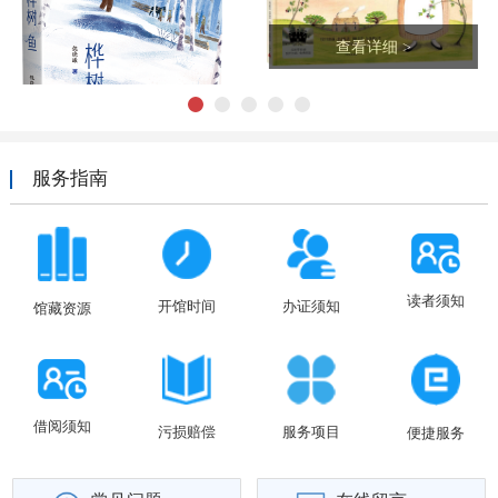
查看详细 >
1
2
3
4
5
服务指南
细 >
读者须知
开馆时间
办证须知
馆藏资源
查看详
借阅须知
污损赔偿
服务项目
便捷服务