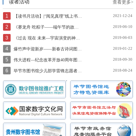
读者活动
查看更多>
1
2021-12-24
【读书月活动】|“阅见真理”线上书展邀你一起云阅读~
2
2019-06-10
《赛龙舟 吃粽子——端午节的故事》图片展
3
2019-06-03
《过去 现在 未来—宇宙演变的神奇故事》图片展
4
2019-01-22
爆竹声中迎新岁——新春古诗词图文展
5
2018-09-30
伟大进程—纪念改革开放40周年图片展
6
2018-08-24
毕节市图书馆少儿部学雷锋志愿者服务